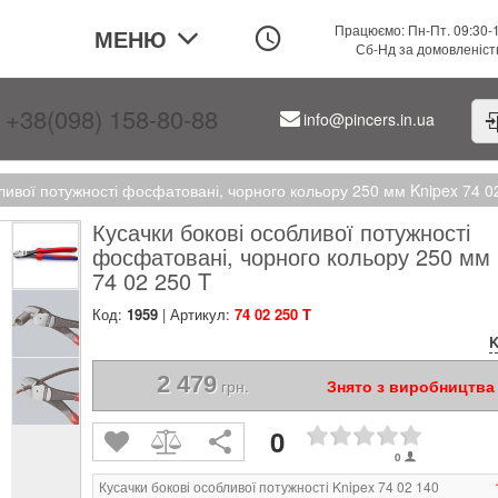
Працюємо: Пн-Пт. 09:30-
МЕНЮ
Сб-Нд за домовленіс
+38(098) 158-80-88
info@pincers.in.ua
ливої ​​потужності фосфатовані, чорного кольору 250 мм Knipex 74 0
Кусачки бокові особливої ​​потужності
фосфатовані, чорного кольору 250 мм 
74 02 250 T
Код:
1959
| Артикул:
74 02 250 T
K
2 479
грн.
Знято з виробництва
0
0
Кусачки бокові особливої потужності Knipex 74 02 140