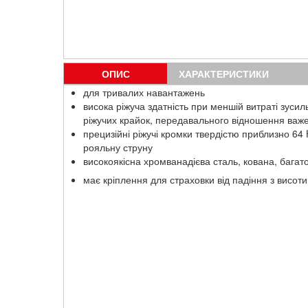
ОПИС
ХАРАКТЕРИСТИКИ
для тривалих навантажень
висока ріжуча здатність при меншій витраті зус
ріжучих крайок, передавального відношення важелі
прецизійні ріжучі кромки твердістю приблизно 64
рояльну струну
високоякісна хромванадієва сталь, кована, багат
має кріплення для страховки від падіння з висоти