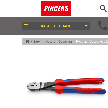
КАТАЛОГ
ТОВАРІВ
knipex
кусачки, бокорізи
Кусачки бокові особ