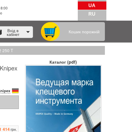
UA
18:00
тю
RU
Вхід в
Кошик порожній
кабінет
2 250 T
Каталог (pdf)
Knipex
nipex
1 414
грн.