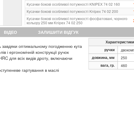
Кусачки бокові особливої потужності KNIPEX 74 02 160
Кусачки бокові особливої потужності Knipex 74 02 200
Кусачки бокові особливої ​​потужності фосфатовані, чорного
кольору 250 мм Knipex 74 02 250
Кусачки бокові особливої ​​потужності фосфатовані, чорного
ВІДЕО
ЗАЛИШИТИ ВІДГУК
кольору 200 мм Knipex 74 02 200 T
Кусачки бокові особливої ​​потужності фосфатовані, чорного
Характеристики
кольору 250 мм Knipex 74 02 250 T
иль завдяки оптимальному погодженню кута
ручки
двоком
в і ергономічній конструкції ручок
довжина, мм
 HRC для всіх видів дроту, включаючи
250
вага, гр.
460
оступеневе гартування в маслі