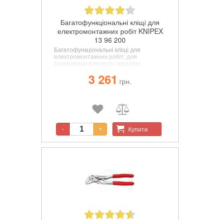
Багатофункціональні кліщі для
електромонтажних робіт KNIPEX
13 96 200
Багатофункціональні кліщі для
електромонтажних робіт; для
захоплення плоского і круглого
матеріалу, гнучкі, видалення задирок,
3 261
різання кабелю, видалення ізоляції і
грн.
опресування контактних гільз.
Купити
-
+