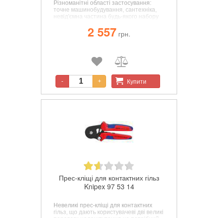
Різноманітні області застосування:
точне машинобудування, сантехніка,
невід'ємна частина будь-якого набору
інструментів для обслуговування
2 557
велосипеда або мотоцикла,
грн.
повсякденне побутове застосування,
виготовлення моделей.В зокрема,
підходить для роботи з дрібними
різьбовими з'єднаннями.
Купити
-
+
Прес-кліщі для контактних гільз
Knipex 97 53 14
Невеликі прес-кліщі для контактних
гільз, що дають користувачеві дві великі