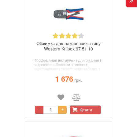
Обжимка для наконечників типу
Western Knipex 97 51 10
Професійний інструмент для різання і
видалення оболонки з плоских,
неекранованих телефонних кабелів, з
додатковою функцією видалення
1 676
ізоляції з круглих кабелів.
грн.
Купити
-
+