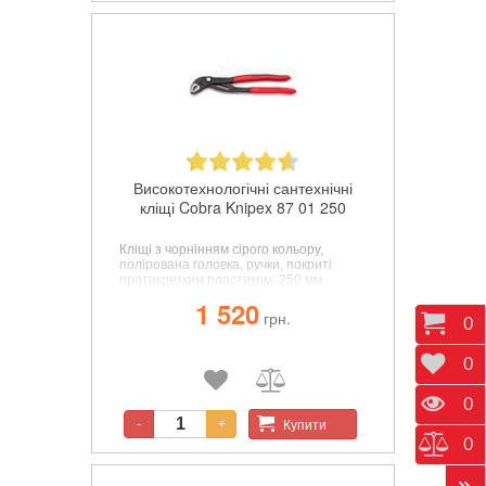
Високотехнологічні сантехнічні
кліщі Cobra Knipex 87 01 250
Кліщі з чорнінням сірого кольору,
полірована головка, ручки, покриті
протиковзким пластиком, 250 мм.
1 520
грн.
Коши
0
Відк
0
Пере
0
Купити
-
+
Порі
0