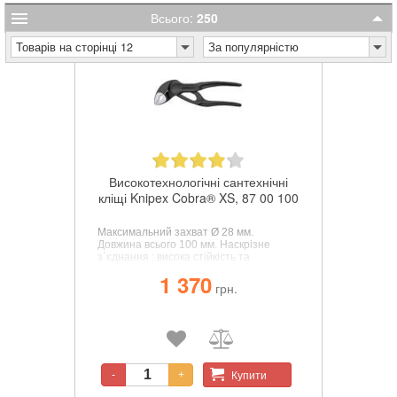
Всього:
250
Товарів на сторінці 12
За популярністю
Високотехнологічні сантехнічні
кліщі Knipex Cobra® XS, 87 00 100
Максимальний захват Ø 28 мм.
Довжина всього 100 мм. Наскрізне
з`єднання : висока стійкість та
пружність. Захоплення поверхонь зі
1 370
спеціально загартованими зубами,
грн.
твердість зубів 60 HRC.
Самозамикання на трубах і гайках:
відсутність ковзання на заготівлі.
Захист від випадкового защемлення.
Точне регулювання з 11 установочних
положень.
Купити
-
+