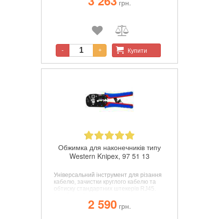
3 263
грн.
загартована в маслі.
Купити
-
+
Обжимка для наконечників типу
Western Knipex, 97 51 13
Універсальний інструмент для різання
кабелю, зачистки круглого кабелю та
обтиску стандартних штекерів RJ45.
Надійно обтискає екрановані та
2 590
неекрановані штекери RJ45 (8P8C). З
грн.
регульованою стопорною скобою, для
всіх стандартних штекерів RJ45 із