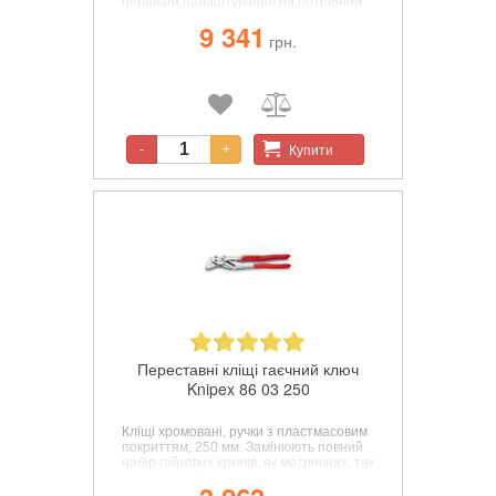
переваги
налаштування на потрібний
розмір контактної гільзи, що полегшує
9 341
використання інструменту і забезпечує
грн.
надійний і швидкий обтиск
контактів,
розширення областей
застосування.
Купити
-
+
Переставні кліщі гаєчний ключ
Knipex 86 03 250
Кліщі хромовані, ручки з пластмасовим
покриттям, 250 мм. Замінюють повний
набір гайкових ключів, як метричних, так
і дюймових. Виготовлений хром-
ванадієвої електросталі, кована,