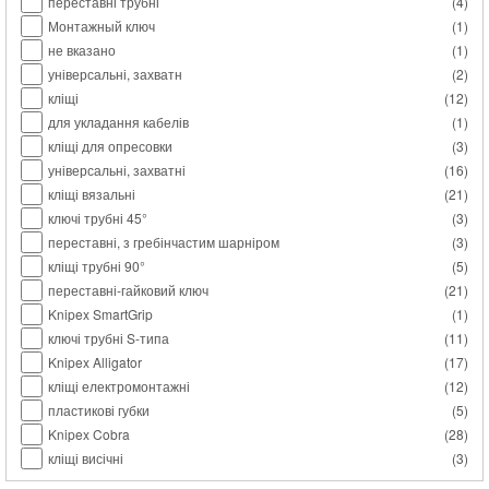
переставні трубні
(
4
)
Монтажный ключ
(
1
)
не вказано
(
1
)
універсальні, захватн
(
2
)
кліщі
(
12
)
для укладання кабелів
(
1
)
кліщі для опресовки
(
3
)
універсальні, захватні
(
16
)
кліщі вязальні
(
21
)
ключі трубні 45°
(
3
)
переставні, з гребінчастим шарніром
(
3
)
кліщі трубні 90°
(
5
)
переставні-гайковий ключ
(
21
)
Knipex SmartGrip
(
1
)
ключі трубні S-типа
(
11
)
Knipex Alligator
(
17
)
кліщі електромонтажні
(
12
)
пластикові губки
(
5
)
Knipex Cobra
(
28
)
кліщі висічні
(
3
)