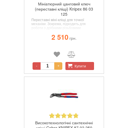
Мініатюрний цанговий ключ
(переставні кліщі) Knipex 86 03
125
Переставні міні-кліщі для точної
механіки. Зокрема, підходить для
роботи з дрібними різьбовими
з'єднаннями. Зручна робота навіть в
2 510
умовах браку місця. Високе зусилля
грн.
фіксації за допомогою 10-кратного
збільшення передачі зусилля.
Довжина: 125 mm
Купити
-
+
Високотехнологічні сантехнічні
кліщі Cobra KNIPEX 87 02 250