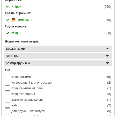
Виробники:
Knipex
(
250
)
Країна виробник:
Німеччина
(
250
)
Група товарів:
кліщі
(
250
)
Додаткові параметри:
довжина, мм
вага, гр.
розмір труб, мм
тип
кліщі обжимні
(
58
)
універсальні для опресовки
(
2
)
кліщі обжимні eCrimp
(
1
)
кліщі теслярські
(
13
)
затискні зварювальні
(
1
)
набір
(
2
)
для пружинних хомутів
(
3
)