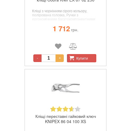
Кліщі з чорнінням сірого кольору,
полірована головка, Ручки з
ергономічними багатокомпонентними
чохлами.
1 712
грн.
Купити
-
+
Кліщі переставні гайковий ключ
KNIPEX 86 04 100 XS