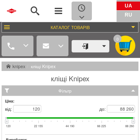
UA
RU
КАТАЛОГ
ТОВАРІВ
0
knipex
кліщі Knipex
кліщі Knipex
Фільтр
Ціна:
від:
до:
120
22 155
44 190
66 225
88 260