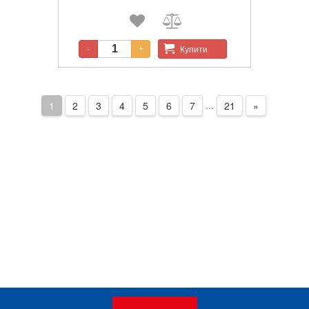
закритими та незакритими корпусами.
Точний процес обтиску забезпечується
паралельним механізмом обтиску та
саморозтискання.
Купити
-
+
...
1
2
3
4
5
6
7
21
»