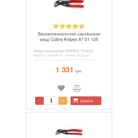
Високотехнологічні сантехнічні
кліщі Cobra Knipex 87 01 125
Кліщі сантехнічні KNIPEX- "Cobra"
модель Hightech. Немає більше
проблем з налаштуванням розчину
губок. Замість цього: верхню губку кліщів
1 331
встановити на деталь, натиснути
грн.
кнопку і присунути нижню губку.
Геніально просто.
Купити
-
+