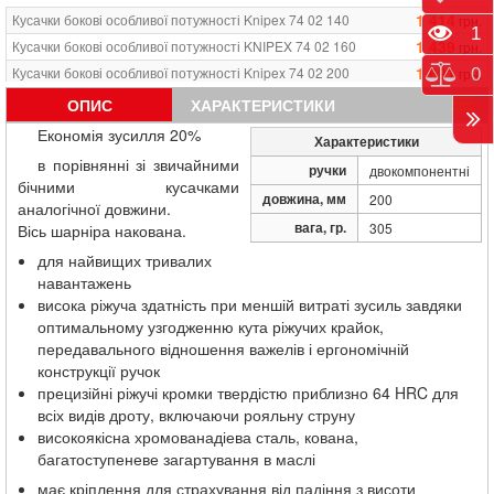
1 414
Кусачки бокові особливої потужності Knipex 74 02 140
грн.
Пере
1
1 439
Кусачки бокові особливої потужності KNIPEX 74 02 160
грн.
1 691
Кусачки бокові особливої потужності Knipex 74 02 200
Порі
0
грн.
Кусачки бокові особливої ​​потужності фосфатовані, чорного
ОПИС
ХАРАКТЕРИСТИКИ
2 043
грн.
кольору 250 мм Knipex 74 02 250
Економія зусилля 20%
Кусачки бокові особливої ​​потужності фосфатовані, чорного
Характеристики
1 646
грн.
кольору 200 мм Knipex 74 02 200 T
в порівнянні зі звичайними
ручки
двокомпонентні
Кусачки бокові особливої ​​потужності фосфатовані, чорного
бічними кусачками
2 479
грн.
кольору 250 мм Knipex 74 02 250 T
довжина, мм
200
аналогічної довжини.
вага, гр.
305
Вісь шарніра накована.
для найвищих тривалих
навантажень
висока ріжуча здатність при меншій витраті зусиль завдяки
оптимальному узгодженню кута ріжучих крайок,
передавального відношення важелів і ергономічній
конструкції ручок
прецизійні ріжучі кромки твердістю приблизно 64 HRC для
всіх видів дроту, включаючи рояльну струну
високоякісна хромованадіева сталь, кована,
багатоступеневе загартування в маслі
має кріплення для страхування від падіння з висоти