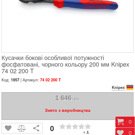
Кусачки бокові особливої ​​потужності
фосфатовані, чорного кольору 200 мм Knipex
74 02 200 T
Код:
1957
| Артикул:
74 02 200 T
Knipex
1 646
грн.
Знято з виробництва
Коши
0
0
Відк
0
0