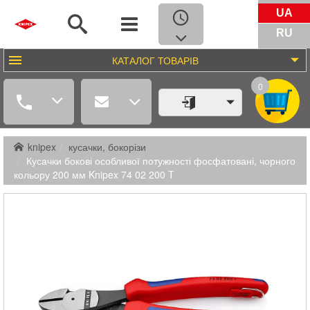
UA
RU
КАТАЛОГ
ТОВАРІВ
0
knipex
кусачки, бокорізи
Кусачки бокові особливої ​​потужності фосфатовані, чорного
кольору 200 мм Knipex 74 02 200 T