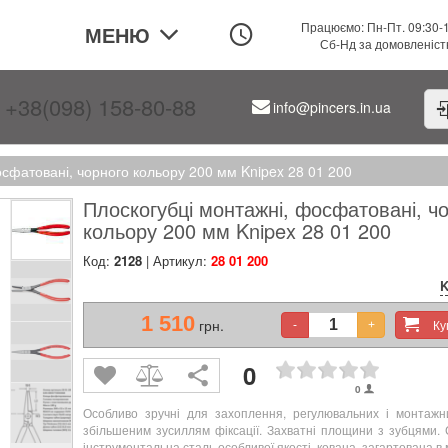
Працюємо: Пн-Пт. 09:30-
МЕНЮ
Сб-Нд за домовленіс
+38(098) 158-80-88
info@pincers.in.ua
осфатовані, чорного кольору 200 мм Knipex 28 01 200
Плоскогубці монтажні, фосфатовані, ч
кольору 200 мм Knipex 28 01 200
Код:
2128
| Артикул:
28 01 200
K
1 510
грн.
К
-
+
0
0
Особливо зручні для захоплення, регулювальних і монтажни
збільшеним зусиллям фіксації. Захватні площини з зубцями.
інструментальна сталь особливої ​​якості, кована, загартована в 