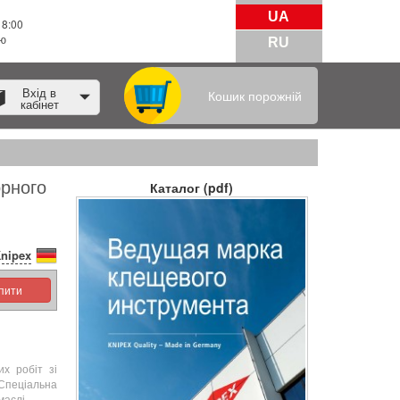
UA
18:00
тю
RU
Вхід в
Кошик порожній
кабінет
орного
Каталог (pdf)
nipex
упити
х робіт зі
 Спеціальна
маслі.