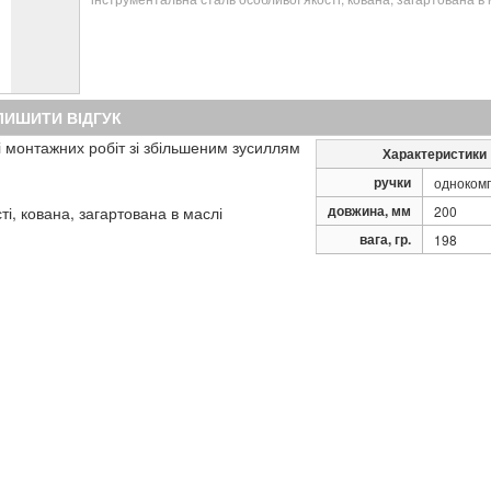
ЛИШИТИ ВІДГУК
і монтажних робіт зі збільшеним зусиллям
Характеристики
ручки
одноком
довжина, мм
сті, кована, загартована в маслі
200
вага, гр.
198