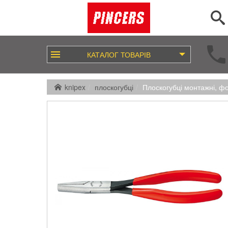
КАТАЛОГ
ТОВАРІВ
knipex
плоскогубці
Плоскогубці монтажні, ф