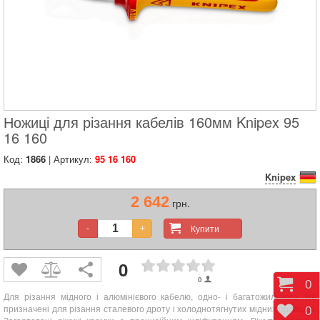
Ножиці для різання кабелів 160мм Knipex 95
16 160
Код:
1866
| Артикул:
95 16 160
Knipex
2 642
грн.
Купити
-
+
0
0
Коши
0
Для різання мідного і алюмінієвого кабелю, одно- і багатожильного. Не
призначені для різання сталевого дроту і холоднотягнутих мідних проводів.
Відк
0