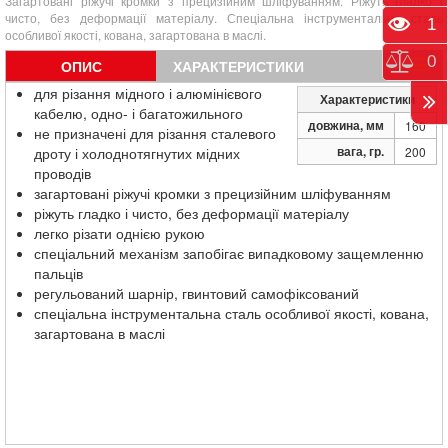
Загартовані ріжучі кромки з прецизійним шліфуванням. Ріжуть гладко і
чисто, без деформації матеріалу. Спеціальна інструментальна сталь
Пере
1
особливої якості, кована, загартована в маслі.
Порі
0
ОПИС
ХАРАКТЕРИСТИКИ
для різання мідного і алюмінієвого
Характеристики
кабелю, одно- і багатожильного
довжина, мм
160
не призначені для різання сталевого
вага, гр.
дроту і холоднотягнутих мідних
200
проводів
загартовані ріжучі кромки з прецизійним шліфуванням
ріжуть гладко і чисто, без деформації матеріалу
легко різати однією рукою
спеціальний механізм запобігає випадковому защемленню
пальців
регульований шарнір, гвинтовий самофіксований
спеціальна інструментальна сталь особливої якості, кована,
загартована в маслі