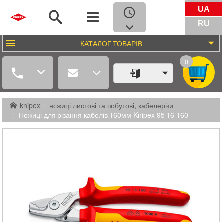
UA
RU
КАТАЛОГ
ТОВАРІВ
0
knipex
ножиці листові та побутові, кабелерізи
Ножиці для різання кабелів 160мм Knipex 95 16 160