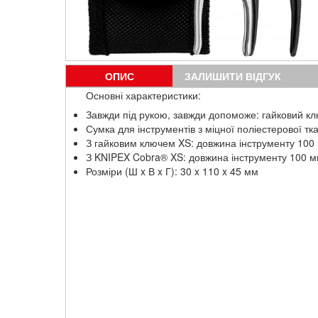
ОПИС
ЗАЛИШИТИ ВІДГУК
Основні характеристики:
Завжди під рукою, завжди допоможе: гайковий кл
Сумка для інструментів з міцної поліестерової тк
З гайковим ключем XS: довжина інструменту 100 
З KNIPEX Cobra® XS: довжина інструменту 100 мм
Розміри (Ш x В x Г): 30 x 110 x 45 мм