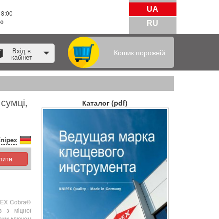
UA
18:00
тю
RU
Вхід в
Кошик порожній
кабінет
 сумці,
Каталог (pdf)
nipex
упити
PEX Cobra®
в з міцної
овим ключем