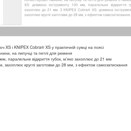
XS: довжина інструменту 100 мм, паралельне відкриття гу
захоплює до 21 мм. З KNIPEX Cobra® XS: довжина інструмен
захоплює круглі заготовки до 28 мм, з ефектом самозатискання.
юч XS і KNIPEX Cobra® XS у практичній сумці на поясі
анини, на липучці та петлі для ременя
мм, паралельне відкриття губок, м’яко захоплює до 21 мм
, захоплює круглі заготовки до 28 мм, з ефектом самозатискання