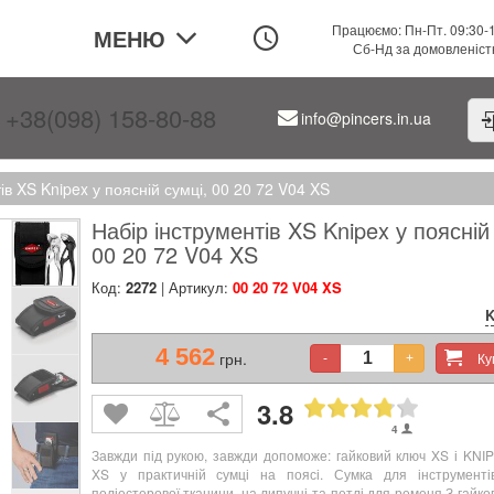
Працюємо: Пн-Пт. 09:30-
МЕНЮ
Сб-Нд за домовленіс
+38(098) 158-80-88
info@pincers.in.ua
ів XS Knipex у поясній сумці, 00 20 72 V04 XS
Набір інструментів XS Knipex у поясній
00 20 72 V04 XS
Код:
2272
| Артикул:
00 20 72 V04 XS
K
4 562
грн.
К
-
+
3.8
4
Завжди під рукою, завжди допоможе: гайковий ключ XS і KNI
XS у практичній сумці на поясі. Сумка для інструменті
поліестерової тканини, на липучці та петлі для ременя З гайк