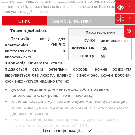
шарикопідшипникової стали і піддаються самій ретельній обробці. Кожне
розкриття відбувається без люфту, плавно і рівномірно. Кожен робочий крок
Пере
1
виконується надійно і точно.
Порі
0
ОПИС
ХАРАКТЕРИСТИКИ
Тонка відмінність
Характеристики
Прецизійні кліщі для
ручки
двокомпонентні
електроніки KNIPEX
довжина, мм
125
виготовляються із
вага, гр.
59
високоякісної
шарикопідшипникової стали і
піддаються самій ретельній обробці. Кожне розкриття
відбувається без люфту, плавно і рівномірно. Кожен робочий
крок виконується надійно і точно.
кусачки прецизійні для найтонших робіт з різання,
наприклад, в електроніці і точній механіці
точно шліфовані ріжучі кромки з дуже малими фасками для
точної різки чутливих деталей електроніки; також без фаски
для різання урівень
ріжучі кромки додатково загартовані струмами високої
частоти до твердості приблизно 64 HRC
Більше інформації ...
майже на 20% менша вага в порівнянні з традиційними