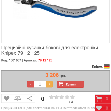
Прецизійні кусачки бокові для електроніки
Knipex 79 12 125
Код:
1001607
| Артикул:
79 12 125
Knipex
3 206
грн.
Купити
-
+
0
Коши
0
0
Прецизійні кліщі для електроніки KNIPEX виготовляються із високоякісної
Відк
0