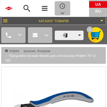
UA
RU
КАТАЛОГ
ТОВАРІВ
0
knipex
кусачки, бокорізи
Прецизійні кусачки бокові для електроніки Knipex 79 12
125