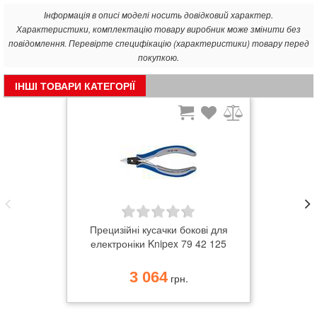
кліщами для електроніки
Інформація в описі моделі носить довідковий характер.
гвинтовий шарнір з особливо ретельно виконаними
Характеристики, комплектацію товару виробник може змінити без
робочими поверхнями для рівномірного руху
повідомлення. Перевірте специфікацію (характеристики) товару перед
подвійна пружина з легким ходом
покупкою.
ергономічно оформлені чохли ручки
хромиста сталь для шарикопідшипників, кована,
ІНШІ ТОВАРИ КАТЕГОРІЇ
багатоступенева гарт в маслі
спеціально для різання твердого дроту, а також рояльної
струни
Прецизійні кусачки бокові для
електроніки Knipex 79 42 125
3 064
грн.