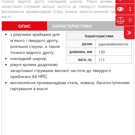
тонкого мідного дроту накладний шарнір. Ріжучі кромки додатково
загартовані струмами високої частоти до твердості приблизно 64 HRC.
Пере
1
Високоякісна хромванадієва сталь, кована, багатоступеневе гартування в
маслі.
Порі
0
ОПИС
ХАРАКТЕРИСТИКИ
з ріжучими крайками для
Характеристики
м'якого і твердого дроту,
ручки
однокомпонентні
рояльної струни, а також
довжина, мм
тонкого мідного дроту
130
накладний шарнір
вага, гр.
111
ріжучі кромки додатково
загартовані струмами високої частоти до твердості
приблизно 64 HRC
високоякісна хромванадієва сталь, кована, багатоступеневе
гартування в маслі