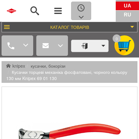
UA
RU
КАТАЛОГ
ТОВАРІВ
0
knipex
кусачки, бокорізи
Кусачки торцеві механіка фосфатовані, чорного кольору
130 мм Knipex 69 01 130