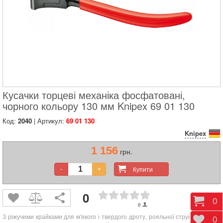
Кусачки торцеві механіка фосфатовані,
чорного кольору 130 мм Knipex 69 01 130
Код:
2040
| Артикул:
69 01 130
Knipex
1 156
грн.
Купити
-
+
0
Коши
0
0
З ріжучими крайками для м'якого і твердого дроту, рояльної струни, а також
Відк
0