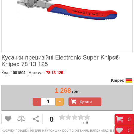
Кусачки прецизійні Electronic Super Knips®
Knipex 78 13 125
Код:
1001504
| Артикул:
78 13 125
Knipex
1 268
грн.
Купити
-
+
0
Коши
0
0
Кусачки прецизійні для найтонших робіт з різання, наприклад, в електроніці
Відк
0