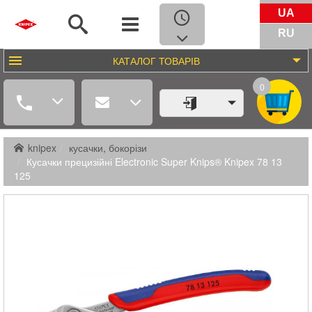
UA
RU
КАТАЛОГ
ТОВАРІВ
0
knipex
кусачки, бокорізи
Кусачки прецизійні Electronic Super Knips® Knipex 78 13
125