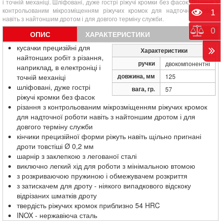
і точній механіці. Шліфовані, дуже гострі ріжучі кромки без фасок. Різання з
контрольованим мікрозміщенням ріжучих кромок для надточної роботи
Пере
1
навіть з найтоншим дротом і для довгого терміну служби.
Порі
0
ОПИС
ХАРАКТЕРИСТИКИ
кусачки прецизійні для
Характеристики
найтонших робіт з різання,
ручки
двокомпонентні
наприклад, в електроніці і
довжина, мм
точній механіці
125
шліфовані, дуже гострі
вага, гр.
57
ріжучі кромки без фасок
різання з контрольованим мікрозміщенням ріжучих кромок
для надточної роботи навіть з найтоншим дротом і для
довгого терміну служби
кінчики прецизійної форми ріжуть навіть щільно пригнані
дроти товстіші Ø 0,2 мм
шарнір з заклепкою з легованої сталі
виключно легкий хід для роботи з мінімальною втомою
з розкриваючою пружиною і обмежувачем розкриття
з затискачем для дроту - ніякого випадкового відскоку
відрізаних шматків дроту
твердість ріжучих кромок приблизно 54 HRC
INOX - нержавіюча сталь