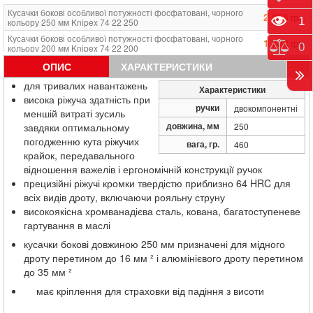
Кусачки бокові особливої ​​потужності фосфатовані, чорного
2 205
грн.
Пере
1
кольору 250 мм Knipex 74 22 250
Кусачки бокові особливої ​​потужності фосфатовані, чорного
1 758
грн.
Порі
0
кольору 200 мм Knipex 74 22 200
Кусачки бокові особливої ​​потужності фосфатовані, чорного
ОПИС
ХАРАКТЕРИСТИКИ
2 642
грн.
кольору 250 мм Knipex 74 22 250 T
для тривалих навантажень
Характеристики
Кусачки бокові особливої ​​потужності фосфатовані, чорного
1 698
грн.
висока ріжуча здатність при
кольору 200 мм Knipex 74 22 200 T
ручки
двокомпонентні
меншій витраті зусиль
довжина, мм
завдяки оптимальному
250
погодженню кута ріжучих
вага, гр.
460
крайок, передавального
відношення важелів і ергономічній конструкції ручок
прецизійні ріжучі кромки твердістю приблизно 64 HRC для
всіх видів дроту, включаючи рояльну струну
високоякісна хромванадієва сталь, кована, багатоступеневе
гартування в маслі
кусачки бокові довжиною 250 мм призначені для мідного
дроту перетином до 16 мм ² і алюмінієвого дроту перетином
до 35 мм ²
має кріплення для страховки від падіння з висоти