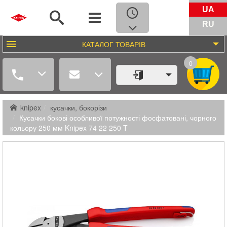
UA
RU
КАТАЛОГ
ТОВАРІВ
0
knipex
кусачки, бокорізи
Кусачки бокові особливої ​​потужності фосфатовані, чорного
кольору 250 мм Knipex 74 22 250 T