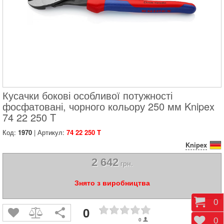
Кусачки бокові особливої ​​потужності
фосфатовані, чорного кольору 250 мм Knipex
74 22 250 T
Код:
1970
| Артикул:
74 22 250 T
Knipex
2 642
грн.
Знято з виробництва
Коши
0
0
Відк
0
0