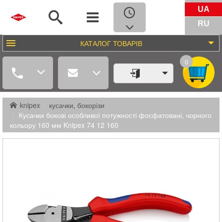
UA
RU
КАТАЛОГ
ТОВАРІВ
0
knipex
кусачки, бокорізи
Кусачки бокові особливої ​​потужності фосфатовані, чорного
кольору 160 мм Knipex 74 12 160