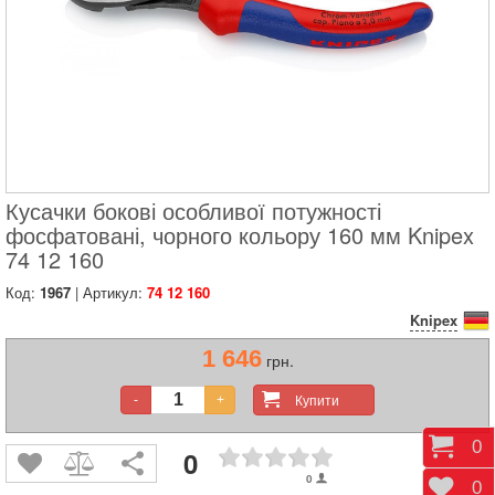
Кусачки бокові особливої ​​потужності
фосфатовані, чорного кольору 160 мм Knipex
74 12 160
Код:
1967
| Артикул:
74 12 160
Knipex
1 646
грн.
Купити
-
+
Коши
0
0
0
Відк
0