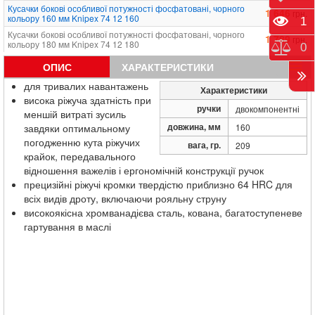
Кусачки бокові особливої ​​потужності фосфатовані, чорного
1 646
грн.
кольору 160 мм Knipex 74 12 160
Пере
1
Кусачки бокові особливої ​​потужності фосфатовані, чорного
1 789
грн.
кольору 180 мм Knipex 74 12 180
Порі
0
ОПИС
ХАРАКТЕРИСТИКИ
для тривалих навантажень
Характеристики
висока ріжуча здатність при
ручки
двокомпонентні
меншій витраті зусиль
довжина, мм
завдяки оптимальному
160
погодженню кута ріжучих
вага, гр.
209
крайок, передавального
відношення важелів і ергономічній конструкції ручок
прецизійні ріжучі кромки твердістю приблизно 64 HRC для
всіх видів дроту, включаючи рояльну струну
високоякісна хромванадієва сталь, кована, багатоступеневе
гартування в маслі