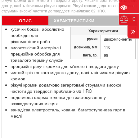
ріжучі кромки для м'якого і твердого дроту. Чистий зріз тонкого мідного
дроту, навіть кінчиками ріжучих кромок. Ріжучі кромки додатково загартовані
Пере
1
струмами високої частоти до твердості приблизно 62 HRC.
Порі
0
ОПИС
ХАРАКТЕРИСТИКИ
кусачки бокові, абсолютно
Характеристики
необхідні для
ручки
двокомпонентні
різноманітних робіт
довжина, мм
високоякісний матеріал і
110
прецизійна обробка для
вага, гр.
98
тривалого терміну служби
прецизійні ріжучі кромки для м'якого і твердого дроту
чистий зріз тонкого мідного дроту, навіть кінчиками ріжучих
кромок
ріжучі кромки додатково загартовані струмами високої
частоти до твердості приблизно 62 HRC
подовжена форма головки для застосування у
важкодоступних місцях
ванадієва електросталь, кована, багатоступенева гарт в
маслі