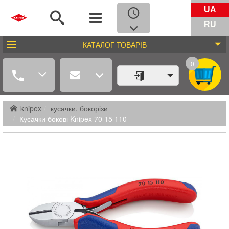
UA
RU
КАТАЛОГ
ТОВАРІВ
0
knipex
кусачки, бокорізи
Кусачки бокові Knipex 70 15 110