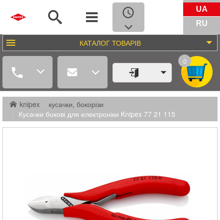
UA
RU
КАТАЛОГ
ТОВАРІВ
0
knipex
кусачки, бокорізи
Кусачки бокові для електроніки Knipex 77 21 115