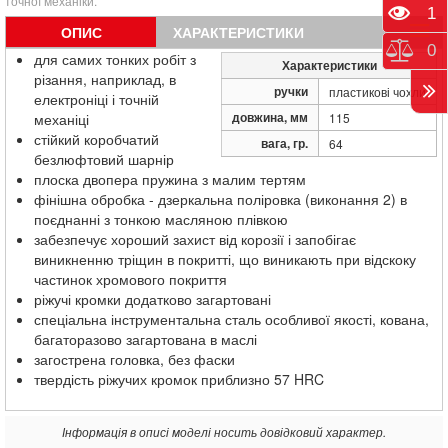
точної механіки.
Пере
1
ОПИС
ХАРАКТЕРИСТИКИ
Порі
0
для самих тонких робіт з
Характеристики
різання, наприклад, в
ручки
пластикові чохли
електроніці і точній
довжина, мм
механіці
115
стійкий коробчатий
вага, гр.
64
безлюфтовий шарнір
плоска двопера пружина з малим тертям
фінішна обробка - дзеркальна поліровка (виконання 2) в
поєднанні з тонкою масляною плівкою
забезпечує хороший захист від корозії і запобігає
виникненню тріщин в покритті, що виникають при відскоку
частинок хромового покриття
ріжучі кромки додатково загартовані
спеціальна інструментальна сталь особливої якості, кована,
багаторазово загартована в маслі
загострена головка, без фаски
твердість ріжучих кромок приблизно 57 HRC
Інформація в описі моделі носить довідковий характер.