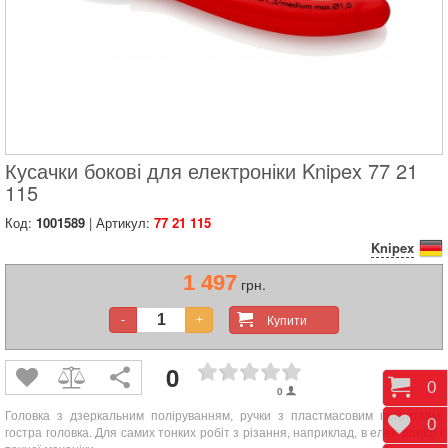
Кусачки бокові для електроніки Knipex 77 21
115
Код:
1001589
| Артикул:
77 21 115
Knipex
1 497
грн.
Купити
-
+
0
Коши
0
0
Головка з дзеркальним поліруванням, ручки з пластмасовим покриттям,
Відк
0
гостра головка. Для самих тонких робіт з різання, наприклад, в електроніці і