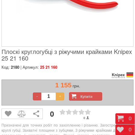
Плоскі круглогубці з ріжучими крайками Knipex
25 21 160
Код:
2180
| Артикул:
25 21 160
Knipex
1 155
грн.
Купити
-
+
0
Коши
0
0
Призначені для точних робіт по захопленню і різанню. Загострені, плоско-
Відк
0
круглі губці. Захватні площини з зубцями. З ріжучими крайками для м'якого,