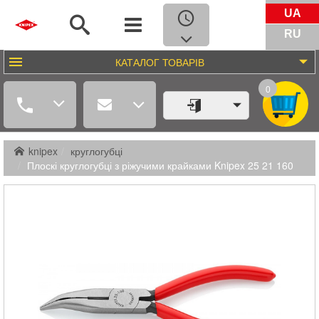
UA
RU
КАТАЛОГ
ТОВАРІВ
0
knipex
круглогубці
Плоскі круглогубці з ріжучими крайками Knipex 25 21 160