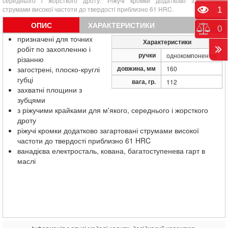
середнього і жорсткого дроту. Ріжучі кромки додатково загартовані
струмами високої частоти до твердості приблизно 61 HRC.
Пере
1
ОПИС
ХАРАКТЕРИСТИКИ
Порі
0
призначені для точних
Характеристики
робіт по захопленню і
ручки
однокомпонентні
різанню
довжина, мм
загострені, плоско-круглі
160
губці
вага, гр.
112
захватні площини з
зубцями
з ріжучими крайками для м'якого, середнього і жорсткого
дроту
ріжучі кромки додатково загартовані струмами високої
частоти до твердості приблизно 61 HRC
ванадієва електросталь, кована, багатоступенева гарт в
маслі