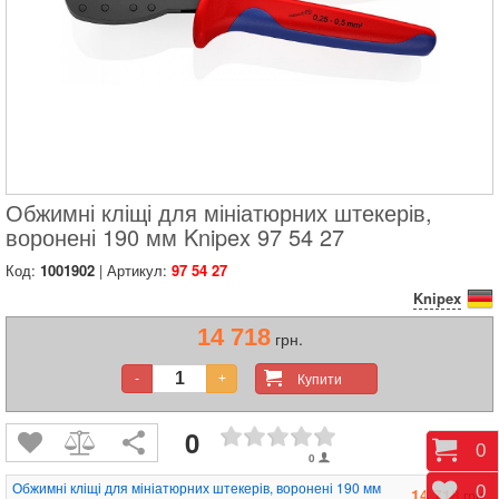
Обжимні кліщі для мініатюрних штекерів,
воронені 190 мм Knipex 97 54 27
Код:
1001902
| Артикул:
97 54 27
Knipex
14 718
грн.
Купити
-
+
0
Коши
0
0
Обжимні кліщі для мініатюрних штекерів, воронені 190 мм
Відк
0
14 718
грн.