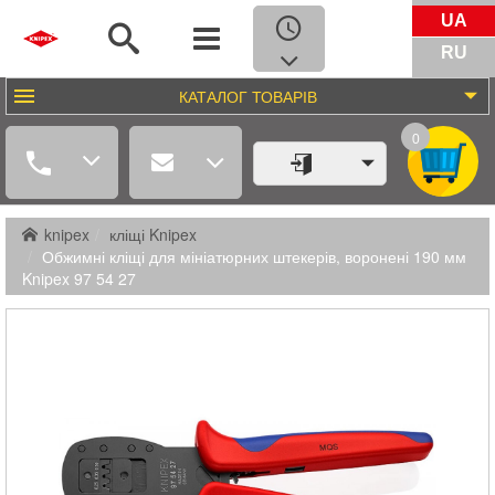
UA
RU
КАТАЛОГ
ТОВАРІВ
0
knipex
кліщі Knipex
Обжимні кліщі для мініатюрних штекерів, воронені 190 мм
Knipex 97 54 27