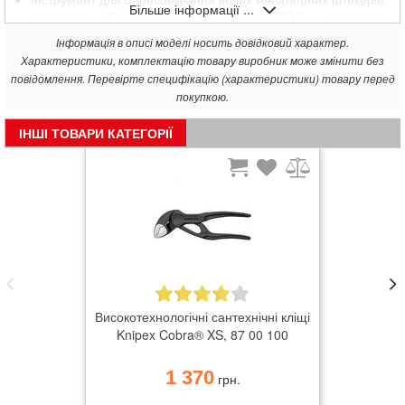
Більше інформації ...
наприклад, HD 22; Modu IV; Micro Timer; MQS; ... за запитом
хромванадієва електросталь, кована, загартовані в маслі
Інформація в описі моделі носить довідковий характер.
Характеристики, комплектацію товару виробник може змінити без
повідомлення. Перевірте специфікацію (характеристики) товару перед
покупкою.
ІНШІ ТОВАРИ КАТЕГОРІЇ
Високотехнологічні сантехнічні кліщі
Knipex Cobra® XS, 87 00 100
1 370
грн.