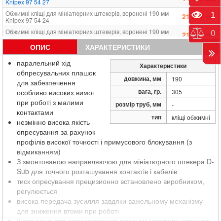
Knipex 97 54 27
Обжимні кліщі для мініатюрних штекерів, воронені 190 мм
Пере
1
21 337
грн.
Knipex 97 54 24
Обжимні кліщі для мініатюрних штекерів, воронені 190 мм
Порі
0
21 337
грн.
Knipex 97 54 25
ОПИС
ХАРАКТЕРИСТИКИ
Обжимні кліщі для мініатюрних штекерів, воронені 190 мм
18 753
грн.
Knipex 97 54 26
паралельний хід
Характеристики
обпресувальних плашок
довжина, мм
190
для забезпечення
вага, гр.
особливо високих вимог
305
при роботі з малими
розмір труб, мм
-
контактами
тип
кліщі обжимні
незмінно висока якість
опресування за рахунок
профілів високої точності і примусового блокування (з
відмиканням)
З змонтованою направляючою для мініатюрного штекера D-
Sub для точного розташування контактів і кабелів
тиск опресування прецизионно встановлено виробником,
регулюється
висока передача зусилля завдяки важельному механізму
для зниження втоми при роботі
Інструмент для опресовування інших мініатюрних штекерів,