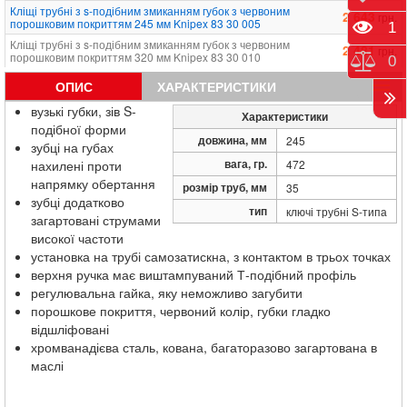
Кліщі трубні з s-подібним змиканням губок з червоним
2 643
грн.
порошковим покриттям 245 мм Knipex 83 30 005
Пере
1
Кліщі трубні з s-подібним змиканням губок з червоним
2 481
грн.
порошковим покриттям 320 мм Knipex 83 30 010
Порі
0
Кліщі трубні з s-подібним змиканням губок з червоним
3 579
грн.
ОПИС
ХАРАКТЕРИСТИКИ
порошковим покриттям 420 мм Knipex 83 30 015
вузькі губки, зів S-
Кліщі трубні з s-подібним змиканням губок з червоним
Характеристики
5 650
грн.
порошковим покриттям 540 мм Knipex 83 30 020
подібної форми
довжина, мм
245
Кліщі трубні з s-подібним змиканням губок з червоним
зубці на губах
10 549
грн.
порошковим покриттям 680 мм Knipex 83 30 030
вага, гр.
нахилені проти
472
напрямку обертання
розмір труб, мм
35
зубці додатково
тип
ключі трубні S-типа
загартовані струмами
високої частоти
установка на трубі самозатискна, з контактом в трьох точках
верхня ручка має виштампуваний Т-подібний профіль
регулювальна гайка, яку неможливо загубити
порошкове покриття, червоний колір, губки гладко
відшліфовані
хромванадієва сталь, кована, багаторазово загартована в
маслі