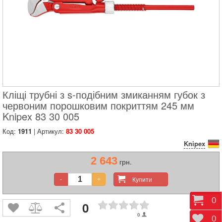
Кліщі трубні з s-подібним змиканням губок з
червоним порошковим покриттям 245 мм
Knipex 83 30 005
Код:
1911
| Артикул:
83 30 005
Knipex
2 643
грн.
Купити
-
+
Коши
0
0
0
Відк
0