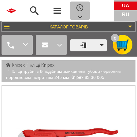
UA
RU
КАТАЛОГ
ТОВАРІВ
0
knipex
кліщі Knipex
Кліщі трубні з s-подібним змиканням губок з червоним
порошковим покриттям 245 мм Knipex 83 30 005