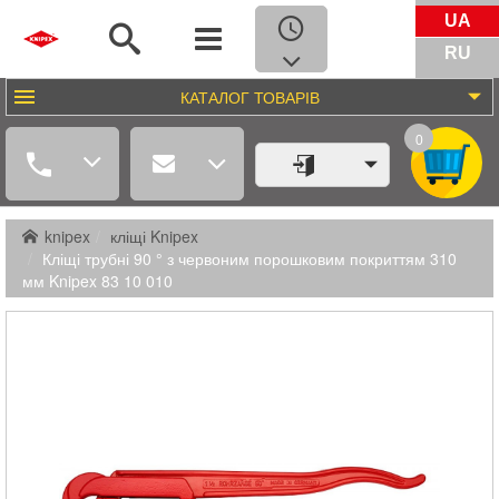
UA
RU
КАТАЛОГ
ТОВАРІВ
0
knipex
кліщі Knipex
Кліщі трубні 90 ° з червоним порошковим покриттям 310
мм Knipex 83 10 010