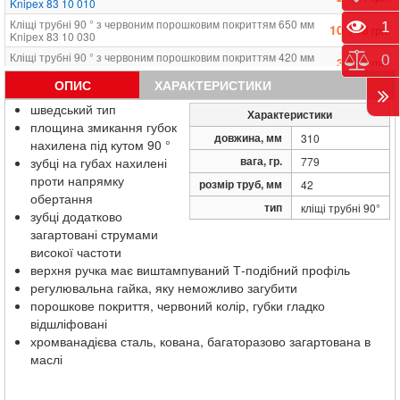
Knipex 83 10 010
Кліщі трубні 90 ° з червоним порошковим покриттям 650 мм
Пере
1
10 168
грн.
Knipex 83 10 030
Кліщі трубні 90 ° з червоним порошковим покриттям 420 мм
Порі
0
3 313
грн.
Knipex 83 10 015
ОПИС
ХАРАКТЕРИСТИКИ
Кліщі трубні 90 ° з червоним порошковим покриттям 560 мм
5 067
грн.
Knipex 83 10 020
шведський тип
Характеристики
Кліщі трубні 90 ° з червоним порошковим покриттям 750 мм
площина змикання губок
13 380
грн.
Knipex 83 10 040
довжина, мм
310
нахилена під кутом 90 °
вага, гр.
зубці на губах нахилені
779
проти напрямку
розмір труб, мм
42
обертання
тип
кліщі трубні 90°
зубці додатково
загартовані струмами
високої частоти
верхня ручка має виштампуваний Т-подібний профіль
регулювальна гайка, яку неможливо загубити
порошкове покриття, червоний колір, губки гладко
відшліфовані
хромванадієва сталь, кована, багаторазово загартована в
маслі