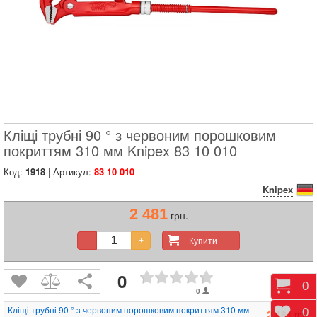
Кліщі трубні 90 ° з червоним порошковим
покриттям 310 мм Knipex 83 10 010
Код:
1918
| Артикул:
83 10 010
Knipex
2 481
грн.
Купити
-
+
0
Коши
0
0
Кліщі трубні 90 ° з червоним порошковим покриттям 310 мм
Відк
0
2 481
грн.