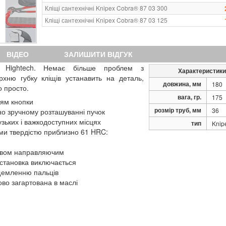
Кліщі сантехнічні Knipex Cobra® 87 03 300
Кліщі сантехнічні Knipex Cobra® 87 03 125
ВІДЕО
ЗАЛИШИТИ ВІДГУК
ь Hightech. Немає більше проблем з
Характеристики
рхню губку кліщів устанавить на деталь,
довжина, мм
180
о просто.
вага, гр.
175
ням кнопки
розмір труб, мм
36
но зручному розташуванні пучок
узьких і важкодоступних місцях
тип
Knip
ями твердістю приблизно 61 HRC:
 двом направляючим
естановка виключається
щемленню пальців
ово загартована в маслі