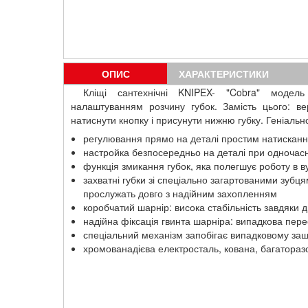
ОПИС
ХАРАКТЕРИСТИКИ
Кліщі сантехнічні KNIPEX- "Cobra" модел
налаштуванням розчину губок. Замість цього: ве
натиснути кнопку і присунути нижню губку. Геніальн
регулювання прямо на деталі простим натискан
настройка безпосередньо на деталі при одночас
функція змикання губок, яка полегшує роботу в в
захватні губки зі спеціально загартованими зубц
прослужать довго з надійним захопленням
коробчатий шарнір: висока стабільність завдяки
надійна фіксація гвинта шарніра: випадкова пер
спеціальний механізм запобігає випадковому за
хромованадієва електросталь, кована, багатораз