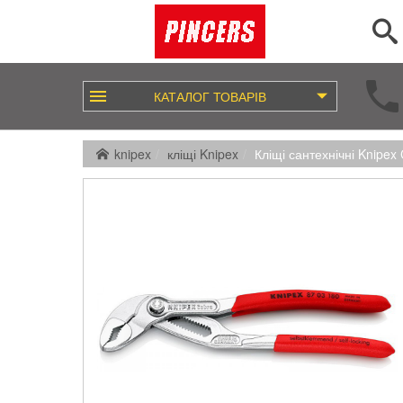
КАТАЛОГ
ТОВАРІВ
knipex
кліщі Knipex
Кліщі сантехнічні Knipex