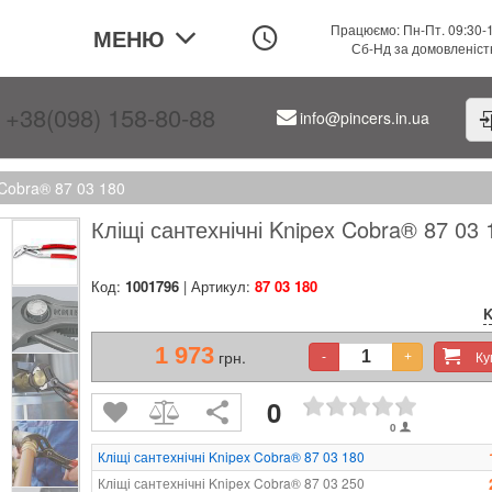
Працюємо: Пн-Пт. 09:30-
МЕНЮ
Сб-Нд за домовленіс
+38(098) 158-80-88
info@pincers.in.ua
 Cobra® 87 03 180
Кліщі сантехнічні Knipex Cobra® 87 03 
Код:
1001796
| Артикул:
87 03 180
K
1 973
грн.
К
-
+
0
0
Кліщі сантехнічні Knipex Cobra® 87 03 180
Кліщі сантехнічні Knipex Cobra® 87 03 250