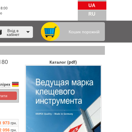
UA
18:00
тю
RU
Вхід в
Кошик порожній
кабінет
180
Каталог (pdf)
nipex
упити
1 973
грн.
2 056
грн.