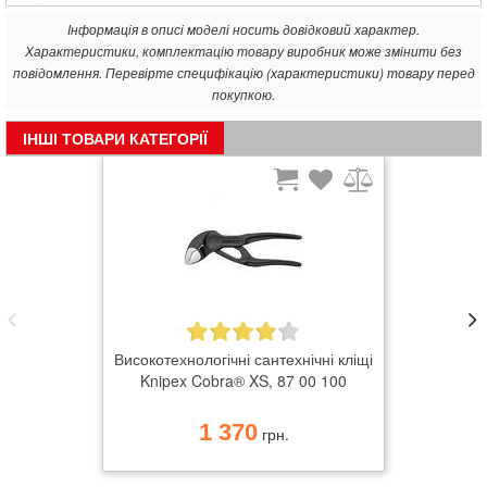
Регулювання прямо на деталі простим натисканням кнопки.
Плавна установка потрібного розміру ключа в робочому
Інформація в описі моделі носить довідковий характер.
діапазоні за рахунок паралельного ходу губок.
Характеристики, комплектацію товару виробник може змінити без
Надійна фіксація шарніра, випадкова перестановка
повідомлення. Перевірте специфікацію (характеристики) товару перед
виключається.
покупкою.
Зазор між захватними площинами дозволяє швидко
закручувати та відкручувати гвинтові з'єднання за принципом
ІНШІ ТОВАРИ КАТЕГОРІЇ
храпового ключа.
Високе зусилля фіксації за допомогою 10-кратного
збільшення передачі зусилля.
Хромванадієва електросталь, кована, загартована у маслі.
З розмірною шкалою для попередньої установки ширини
окремо від заготовки.
Високотехнологічні сантехнічні кліщі
Knipex Cobra® XS, 87 00 100
1 370
грн.