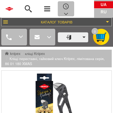
UA
RU
КАТАЛОГ
ТОВАРІВ
0
knipex
кліщі Knipex
Кліщі переставні, гайковий ключ Knipex, лімітована серія,
86 01 180 XMAS