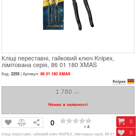
Кліщі переставні, гайковий ключ Knipex,
лімітована серія, 86 01 180 XMAS
Код:
2255
| Артикул:
86 01 180 XMAS
Knipex
1 780
грн.
Немає в наявності
0
Коши
0
0
Відк
0
Кліщі переставні, гайковий ключ KNIPEX, лімітована серія, 86 01 180 XMAS.