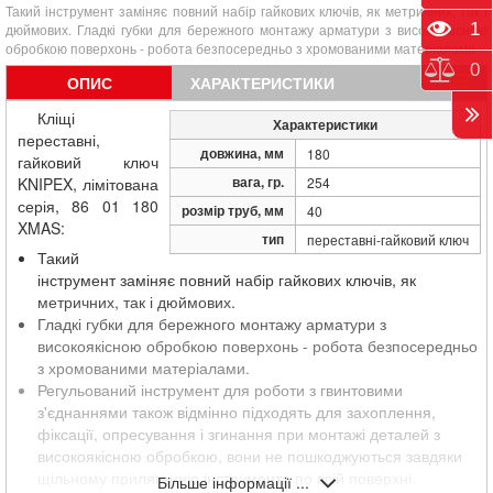
Такий інструмент заміняє повний набір гайкових ключів, як метричних, так і
Пере
1
дюймових. Гладкі губки для бережного монтажу арматури з високоякісною
обробкою поверхонь - робота безпосередньо з хромованими матеріалами.
Порі
0
ОПИС
ХАРАКТЕРИСТИКИ
Кліщі
Характеристики
переставні,
довжина, мм
180
гайковий ключ
вага, гр.
KNIPEX, лімітована
254
серія, 86 01 180
розмір труб, мм
40
XMAS:
тип
переставні-гайковий ключ
Такий
інструмент заміняє повний набір гайкових ключів, як
метричних, так і дюймових.
Гладкі губки для бережного монтажу арматури з
високоякісною обробкою поверхонь - робота безпосередньо
з хромованими матеріалами.
Регульований інструмент для роботи з гвинтовими
з'єднаннями також відмінно підходять для захоплення,
фіксації, опресування і згинання при монтажі деталей з
високоякісною обробкою, вони не пошкоджуються завдяки
щільному приляганню інструмента по всій поверхні.
Більше інформації ...