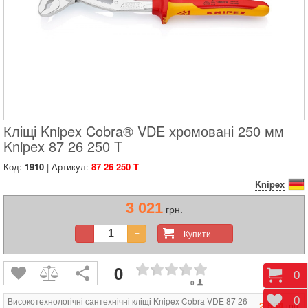
Кліщі Knipex Cobra® VDE хромовані 250 мм
Knipex 87 26 250 T
Код:
1910
| Артикул:
87 26 250 T
Knipex
3 021
грн.
Купити
-
+
0
Коши
0
0
Відк
0
Високотехнологічні сантехнічні кліщі Knipex Cobra VDE 87 26
2 584
грн.