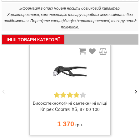
інструменту
Інформація в описі моделі носить довідковий характер.
спеціальний механізм запобігає випадковому защемленню
Характеристики, комплектацію товару виробник може змінити без
пальців
повідомлення. Перевірте специфікацію (характеристики) товару перед
хромванадієва сталь, кована, багаторазово загартована в
покупкою.
маслі
ІНШІ ТОВАРИ КАТЕГОРІЇ
інструмент з надійним ізольованим кріпленням для
страхування інструменту від падіння з висоти
Високотехнологічні сантехнічні кліщі
Knipex Cobra® XS, 87 00 100
1 370
грн.