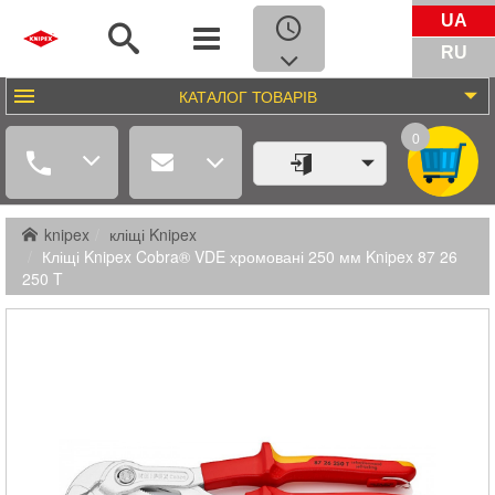
UA
RU
КАТАЛОГ
ТОВАРІВ
0
knipex
кліщі Knipex
Кліщі Knipex Cobra® VDE хромовані 250 мм Knipex 87 26
250 T