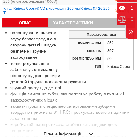
250 (електроізольовані 1000V)
Пере
1
Кліщі Knipex Cobra® VDE хромовані 250 мм Knipex 87 26 250
3 021
грн.
T
Порі
0
ОПИС
ХАРАКТЕРИСТИКИ
налаштування шляхом
Характеристики
зсуву безпосередньо в
довжина, мм
250
сторону деталі швидке,
вага, гр.
безпечне і зручне
397
застосування
розмір труб, мм
50
точне регулювання:
тип
Knipex Cobra
забезпечує оптимальну
підгонку під різні розміри
деталей і зручне положення рукоятки
зручний доступ до деталі
функція змикання губок, яка полегшує роботу в вузьких і
важкодоступних місцях
захватні губки зі спеціально загартованими зубцями
твердістю приблизно 61 HRC: прослужать довго з надійним
захопленням
коробчатий шарнір: висока стабільність завдяки двом
напрямним
Більше інформації ...
витримує високі навантаження при оптимальних габаритах