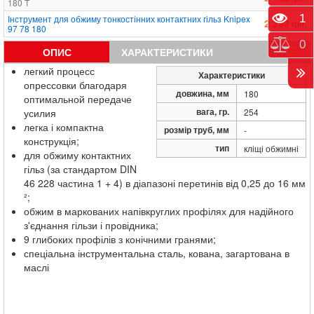
180 T
Пере
1
Інструмент для обжиму тонкостінних контактних гільз Knipex
2 293
грн.
97 78 180
Порі
0
ОПИС
ХАРАКТЕРИСТИКИ
легкий процесс
Характеристики
опрессовки благодаря
довжина, мм
180
оптимальной передаче
вага, гр.
усилия
254
легка і компактна
розмір труб, мм
-
конструкція;
тип
кліщі обжимні
для обжиму контактних
гільз (за стандартом DIN
46 228 частина 1 + 4) в діапазоні перетинів від 0,25 до 16 мм
²;
обжим в маркованих напівкруглих профілях для надійного
з'єднання гільзи і провідника;
9 глибоких профілів з конічними гранями;
спеціальна інструментальна сталь, кована, загартована в
маслі