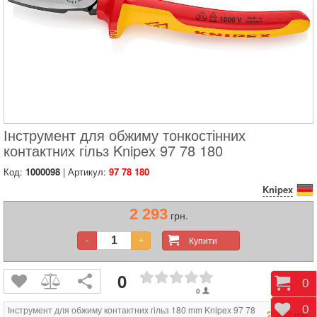
Інструмент для обжиму тонкостінних
контактних гільз Knipex 97 78 180
Код:
1000098
| Артикул:
97 78 180
Knipex
2 293
грн.
Купити
-
+
0
Коши
0
0
Відк
0
Інструмент для обжиму контактних гільз 180 mm Knipex 97 78
2 742
грн.