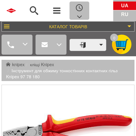
UA
RU
КАТАЛОГ
ТОВАРІВ
0
knipex
кліщі Knipex
Інструмент для обжиму тонкостінних контактних гільз
Knipex 97 78 180