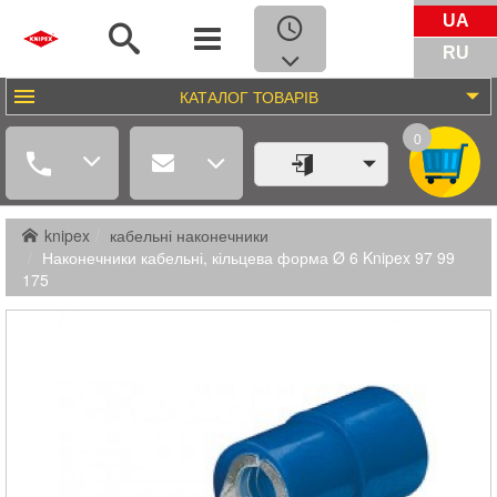
UA
RU
КАТАЛОГ
ТОВАРІВ
0
knipex
кабельні наконечники
Наконечники кабельні, кільцева форма Ø 6 Knipex 97 99
175