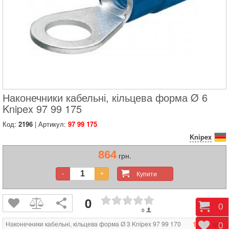
Наконечники кабельні, кільцева форма Ø 6
Knipex 97 99 175
Код:
2196
| Артикул:
97 99 175
Knipex
864
грн.
Купити
-
+
0
Коши
0
0
1 161
Наконечники кабельні, кільцева форма Ø 3 Knipex 97 99 170
грн.
Відк
0