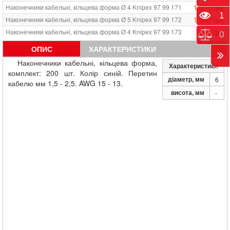
1 275
Наконечники кабельні, кільцева форма Ø 4 Knipex 97 99 171
грн.
Пере
1
1 347
Наконечники кабельні, кільцева форма Ø 5 Knipex 97 99 172
грн.
682
Наконечники кабельні, кільцева форма Ø 4 Knipex 97 99 173
грн.
Порі
0
794
Наконечники кабельні, кільцева форма Ø 5 Knipex 97 99 174
грн.
ОПИС
ХАРАКТЕРИСТИКИ
864
Наконечники кабельні, кільцева форма Ø 6 Knipex 97 99 175
грн.
Наконечники кабельні, кільцева форма,
Характеристики
1 031
Наконечники кабельні, кільцева форма Ø 8 Knipex 97 99 176
грн.
комплект: 200 шт. Колір синій. Перетин
діаметр, мм
6
1 154
Наконечники кабельні, кільцева форма Ø 5 Knipex 97 99 177
грн.
кабелю мм
1,5 - 2,5.
AWG
15 - 13
.
висота, мм
1 147
-
Наконечники кабельні, кільцева форма Ø 6 Knipex 97 99 178
грн.
1 399
Наконечники кабельні, кільцева форма Ø 8 Knipex 97 99 179
грн.
1 993
Наконечники кабельні, кільцева форма Ø 10 Knipex 97 99 180
грн.