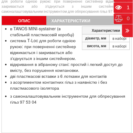
для роботи однією рукою: при поверненні систейнер відмикається і
закривається або з'єднується з іншим систейнером. З
Пере
1
самоналаштовувальним інструментом для обпресування гільз 97 53 04.
Порі
0
ОПИС
ХАРАКТЕРИСТИКИ
в TANOS MINI-systainer (в
Характеристики
стабільній пластмасовій коробці)
діаметр, мм
в наборі
система T-Loc для роботи однією
висота, мм
рукою: при поверненні систейнер
в наборі
відмикається і закривається або
з'єднується з іншим систейнером.
відкривання в зібраному стані: простий і легкий доступ до
вмісту, без порушення компановки.
дві пластмасові вставки з 6 лотками для контактів
з асортиментом контактних гільз з наявністю і без
пластмасового ізолятора
з самоналаштовувальним інструментом для обпресування
гільз 97 53 04