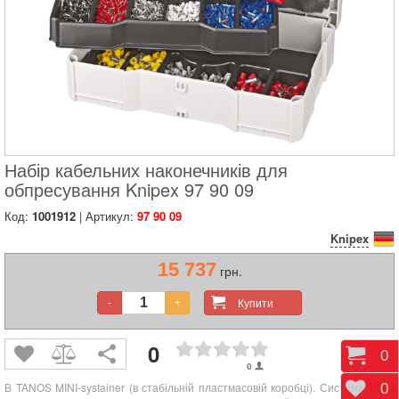
Набір кабельних наконечників для
обпресування Knipex 97 90 09
Код:
1001912
| Артикул:
97 90 09
Knipex
15 737
грн.
Купити
-
+
0
Коши
0
0
В TANOS MINI-systainer (в стабільній пластмасовій коробці). Система T-Loc
Відк
0