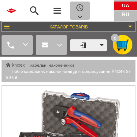
UA
RU
КАТАЛОГ
ТОВАРІВ
0
knipex
кабельні наконечники
Набір кабельних наконечників для обпресування Knipex 97
90 09