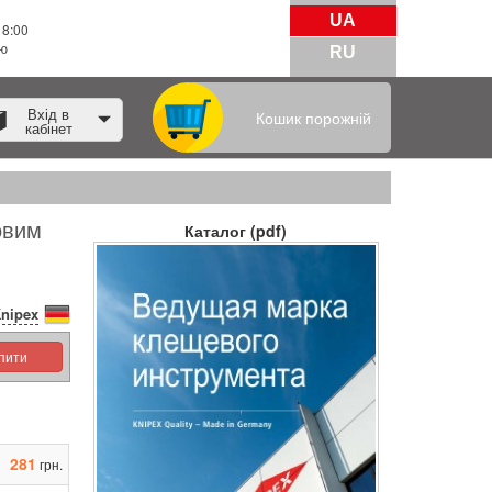
UA
18:00
тю
RU
Вхід в
Кошик порожній
кабінет
овим
Каталог (pdf)
nipex
упити
281
грн.