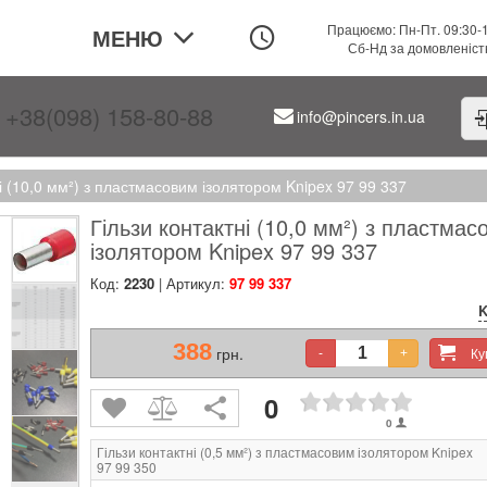
Працюємо: Пн-Пт. 09:30-
МЕНЮ
Сб-Нд за домовленіс
+38(098) 158-80-88
info@pincers.in.ua
ні (10,0 мм²) з пластмасовим ізолятором Knipex 97 99 337
Гільзи контактні (10,0 мм²) з пластмас
ізолятором Knipex 97 99 337
Код:
2230
| Артикул:
97 99 337
K
388
грн.
К
-
+
0
0
Гільзи контактні (0,5 мм²) з пластмасовим ізолятором Knipex
97 99 350