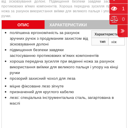
від зісковзування долоні. Підвищення безпеки завдяки застосуванню
протиковзких м'яких компонентів. Хороша передача зусилля при веденні
Пере
1
ножа за рахунок використання виїмки для великого пальця і упору на кінці
ручки.
Порі
0
ОПИС
ХАРАКТЕРИСТИКИ
поліпшена ергономічність за рахунок
Характеристики
зручних ручок з продуманим захистом від
тип
ніж
зісковзування долоні
підвищення безпеки завдяки
застосуванню протиковзких м'яких компонентів
хороша передача зусилля при веденні ножа за рахунок
використання виїмки для великого пальця і упору на кінці
ручки
прозорий захисний чохол для леза
міцне фіксоване лезо зігнуте
призначений для круглого кабелю
лезо: спеціальна інструментальна сталь, загартована в
маслі