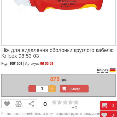
Ніж для видалення оболонки круглого кабелю
Knipex 98 53 03
Код:
1001309
| Артикул:
98 53 03
Knipex
878
грн.
Купити
-
+
0
Коши
0
0
Поліпшена ергономічність за рахунок зручних ручок з продуманим захистом
Відк
0