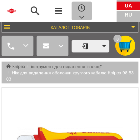
UA
RU
КАТАЛОГ
ТОВАРІВ
0
knipex
інструмент для видалення ізоляції
Ніж для видалення оболонки круглого кабелю Knipex 98 53
03