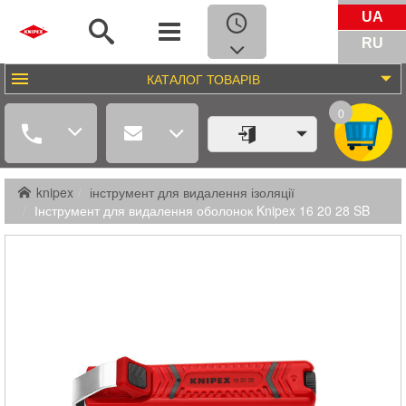
UA
RU
КАТАЛОГ
ТОВАРІВ
0
knipex
інструмент для видалення ізоляції
Інструмент для видалення оболонок Knipex 16 20 28 SB