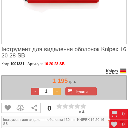
Інструмент для видалення оболонок Knipex 16
20 28 SB
Код:
1001331
| Артикул:
16 20 28 SB
Knipex
1 195
грн.
Купити
-
+
0
0
Коши
0
Інструмент для видалення оболонки 130 mm KNIPEX 16 20 16
1 201
грн.
SB
Відк
0