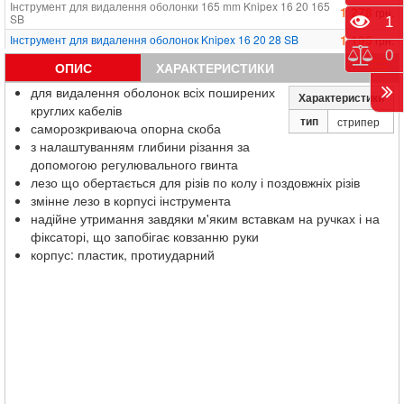
Інструмент для видалення оболонки 165 mm Knipex 16 20 165
1 278
грн.
SB
Пере
1
1 195
Інструмент для видалення оболонок Knipex 16 20 28 SB
грн.
Порі
0
ОПИС
ХАРАКТЕРИСТИКИ
для видалення оболонок всіх поширених
Характеристики
круглих кабелів
тип
стрипер
саморозкриваюча опорна скоба
з налаштуванням глибини різання за
допомогою регулювального гвинта
лезо що обертається для різів по колу і поздовжніх різів
змінне лезо в корпусі інструмента
надійне утримання завдяки м'яким вставкам на ручках і на
фіксаторі, що запобігає ковзанню руки
корпус: пластик, протиударний