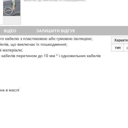
ВІДЕО
ЗАЛИШИТИ ВІДГУК
го кабелю з пластиковою або гумовою ізоляцією;
Характе
белів, що виключає їх пошкодження;
тип
і матеріали;
х кабелів перетином до 10 мм ² і одножильних кабелів
на в маслі