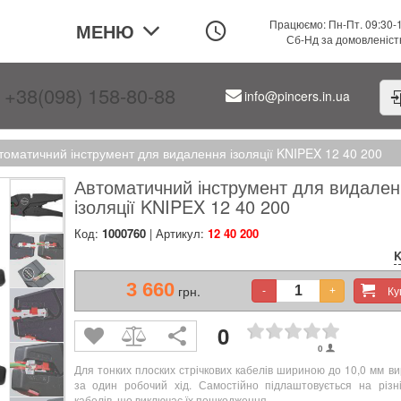
Працюємо: Пн-Пт. 09:30-
МЕНЮ
Сб-Нд за домовленіс
+38(098) 158-80-88
info@pincers.in.ua
томатичний інструмент для видалення ізоляції KNIPEX 12 40 200
Автоматичний інструмент для видален
ізоляції KNIPEX 12 40 200
Код:
1000760
| Артикул:
12 40 200
K
3 660
грн.
К
-
+
0
0
Для тонких плоских стрічкових кабелів шириною до 10,0 мм в
за один робочий хід.
Самостійно підлаштовується на різн
кабелів, що виключає їх пошкодження.