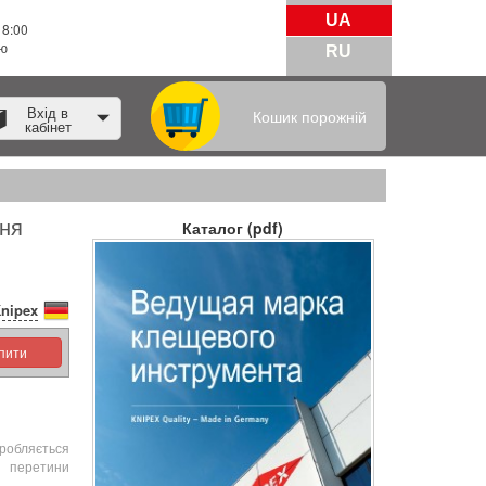
UA
18:00
тю
RU
Вхід в
Кошик порожній
кабінет
ня
Каталог (pdf)
nipex
упити
иробляється
і перетини