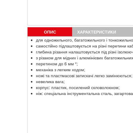
ОПИС
ХАРАКТЕРИСТИКИ
для одножильного, багатожильного і тонкожильно
самостійно підлаштовується на різні перетини ка
глибина різання налаштовується під різні ізолююч
з різаком для мідних і алюмінієвих багатожильни
перетином до 6 мм ²;
механіка з легким ходом;
ножі та пластмасові затискачі легко замінюються;
невелика вага;
корпус: пластик, посилений скловолокном;
ніж: спеціальна інструментальна сталь, загартова