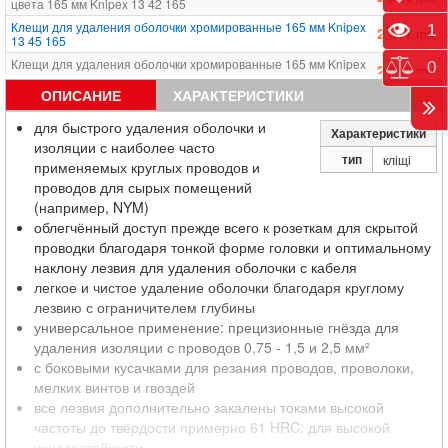
цвета 165 мм Knipex 13 42 165
Клещи для удаления оболочки хромированные 165 мм Knipex
Прос
1
2 317
грн.
13 45 165
Клещи для удаления оболочки хромированные 165 мм Knipex
Срав
0
2 519
грн.
13 46 165
ОПИСАНИЕ
ХАРАКТЕРИСТИКИ
для быстрого удаления оболочки и
Характеристики
изоляции с наиболее часто
тип
кліщі
применяемых круглых проводов и
проводов для сырых помещений
(например, NYM)
облегчённый доступ прежде всего к розеткам для скрытой
проводки благодаря тонкой форме головки и оптимальному
наклону лезвия для удаления оболочки с кабеля
легкое и чистое удаление оболочки благодаря круглому
лезвию с ограничителем глубины
универсальное применение: прецизионные гнёзда для
удаления изоляции с проводов 0,75 - 1,5 и 2,5 мм²
с боковыми кусачками для резания проводов, проволоки,
мелких винтов и гвоздей
все лезвия дополнительно закалены токами высокой
частоты до твёрдости примерно 61 HRC: для высокой
износостойкости