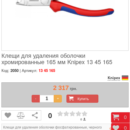
Клещи для удаления оболочки
хромированные 165 мм Knipex 13 45 165
Код:
2050
| Артикул:
13 45 165
Knipex
2 317
грн.
Купить
-
+
0
Корз
0
0
Клещи для удаления оболочки фосфатированные, черного
Отло
0
2 228
грн.