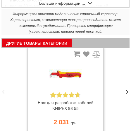
Больше информации ...
вес на 30 % меньше, чем вес аналогичных клещей
ванадиевая сталь, кованая, многоступенчатая закалка в
Информация в описании модели носит справочный характер.
масле
Характеристики, комплектации товара производитель может
изменить без уведомления. Проверьте спецификацию
(характеристики) товара перед покупкой.
ДРУГИЕ ТОВАРЫ КАТЕГОРИИ
Нож для разработки кабелей
KNIPEX 98 55
2 031
грн.