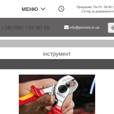
Працюємо: Пн-Пт. 09:30-
МЕНЮ
Сб-Нд за домовленіс
+38(098) 158-80-88
info@pincers.in.ua
інструмент