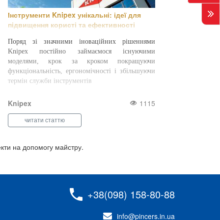
Інструменти Knipex унікальні: ідеї для
підвищення користі та ефективності
Поряд зі значними іноваційних рішеннями
Knipex постійно займаємося існуючими
моделями, крок за кроком покращуючи
функціональність, ергономічності і збільшуючи
термін служби інструментів
Knipex
1115
читати статтю
пекти на допомогу майстру.
+38(098) 158-80-88
info@pincers.in.ua